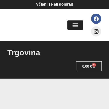
Včlani se ali doniraj!
Trgovina
0
0,00
€